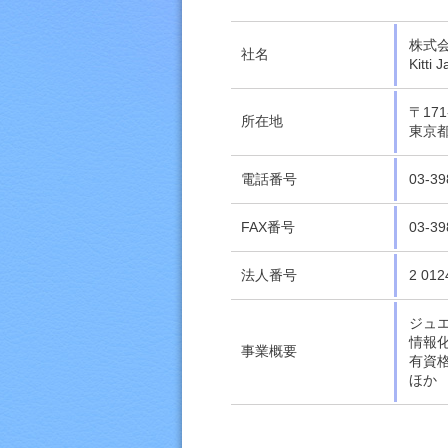
株式
社名
Kitti 
〒17
所在地
東京都
電話番号
03-39
FAX番号
03-39
法人番号
2 012
ジュ
情報
事業概要
有資
ほか